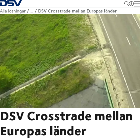
Tillbaka till hemsidan
M
DSV Crosstrade mellan Europas länder
Alla lösningar
…
DSV Crosstrade mellan
Europas länder