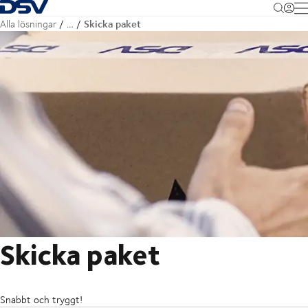
Tillbaka till hemsidan
M
Skicka paket
Alla lösningar
…
Skicka paket
Snabbt och tryggt!