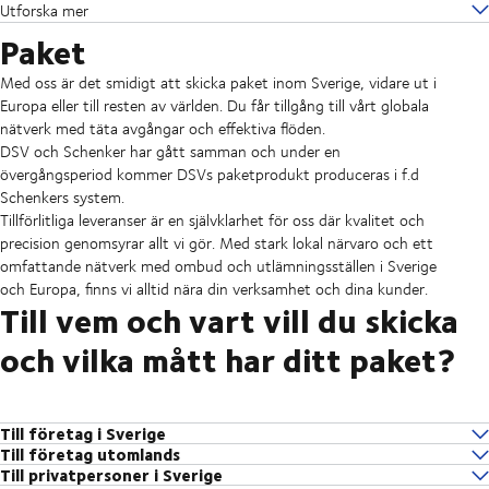
Utforska mer
Paket
Med oss är det smidigt att skicka paket inom Sverige, vidare ut i
Europa eller till resten av världen. Du får tillgång till vårt globala
nätverk med täta avgångar och effektiva flöden.
DSV och Schenker har gått samman och under en
övergångsperiod kommer DSVs paketprodukt produceras i f.d
Schenkers system.
Tillförlitliga leveranser är en självklarhet för oss där kvalitet och
precision genomsyrar allt vi gör. Med stark lokal närvaro och ett
omfattande nätverk med ombud och utlämningsställen i Sverige
och Europa, finns vi alltid nära din verksamhet och dina kunder.
Till vem och vart vill du skicka
och vilka mått har ditt paket?
Till företag i Sverige
Direktleverans
Till företag utomlands
DSV Parcel business
Skicka som:
Snabba
Direktleverans
Till privatpersoner i Sverige
leveranser direkt till företagsadress.