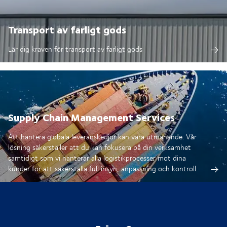
Transport av farligt gods
Lär dig kraven för transport av farligt gods
Supply Chain Management Services
Att hantera globala leveranskedjor kan vara utmanande. Vår
lösning säkerställer att du kan fokusera på din verksamhet
samtidigt som vi hanterar alla logistikprocesser mot dina
kunder för att säkerställa full insyn, anpassning och kontroll.