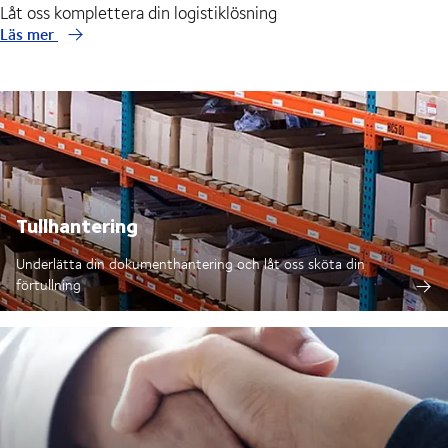
Låt oss komplettera din logistiklösning
Läs mer
Tullhantering
Underlätta din dokumenthantering och låt oss sköta din
förtullning