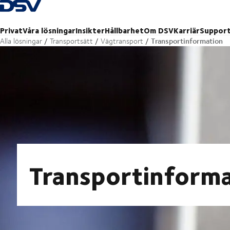
Tillbaka till hemsidan
Privat
Våra lösningar
Insikter
Hållbarhet
Om DSV
Karriär
Suppor
Transportinformation
Alla lösningar
Transportsätt
Vägtransport
Transportinform