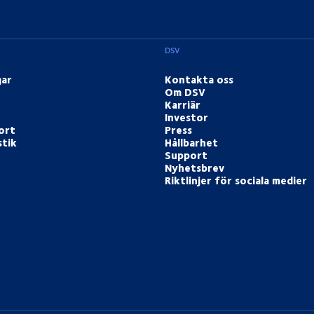
DSV
gar
Kontakta oss
Om DSV
Karriär
Investor
ort
Press
stik
Hållbarhet
Support
Nyhetsbrev
Riktlinjer för sociala medier
book
 Instagram
på Youtube