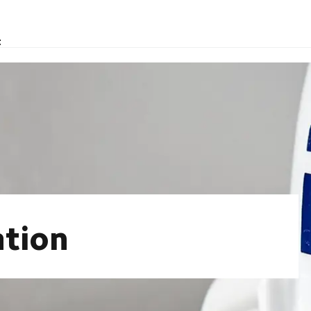
t
ation