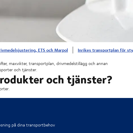
rivmedelsjustering, ETS och Marpol
Inrikes transportplan för s
ifter, maxvikter, transportplan, drivmedelstillägg och annan
sporter och tjänster.
rodukter och tjänster?
rter.
lösning på dina transportbehov