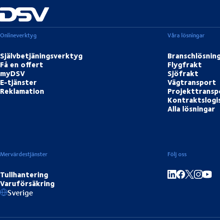
Onlineverktyg
Våra lösningar
Självbetjäningsverktyg
Branschlösnin
Få en offert
Flygfrakt
myDSV
Sjöfrakt
E-tjänster
Vägtransport
Reklamation
Projekttransp
Kontraktslogi
Alla lösningar
Mervärdestjänster
Följ oss
Tullhantering
Varuförsäkring
Dela på LinkedIn
Dela på Face
Dela på
Dela 
Sverige