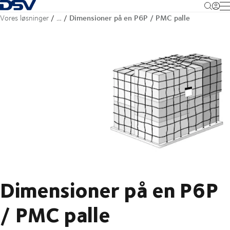
Tilbage til forsiden
M
Dimensioner på en P6P / PMC palle
Vores løsninger
…
Dimensioner på en P6P
/ PMC palle