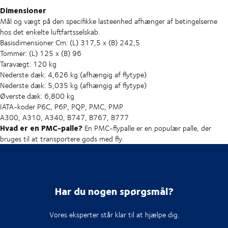
Dimensioner
Mål og vægt på den specifikke lasteenhed afhænger af betingelserne
hos det enkelte luftfartsselskab.
Basisdimensioner
Cm: (L) 317,5 x (B) 242,5
Tommer: (L) 125 x (B) 96
Taravægt: 120 kg
Nederste dæk: 4,626 kg (afhængig af flytype)
Nederste dæk: 5,035 kg (afhængig af flytype)
Øverste dæk: 6,800 kg
IATA-koder
P6C, P6P, PQP, PMC, PMP
A300, A310, A340, B747, B767, B777
Hvad er en PMC-palle?
En PMC-flypalle er en populær palle, der
bruges til at transportere gods med fly.
Har du nogen spørgsmål?
Vores eksperter står klar til at hjælpe dig.