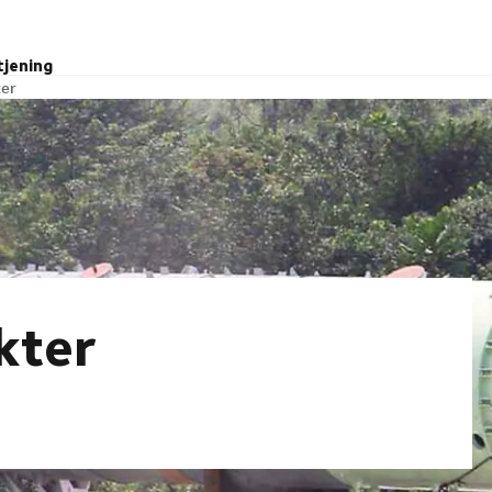
tjening
ter
ekter