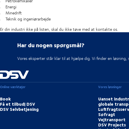
Petrokemikalier
Energi
Minedrift
Teknik og ingeniørarbejde
Er din industri ikke på listen, skal du ikke tøve med at kontakte os.
Har du nogen spørgsmål?
Vores eksperter står klar til at hjælpe dig. Vi finder en løsning,
Online værktøjer
Vores løsninger
Book
Uanset industr
Få et tilbud| DSV
globale transp
DSV Selvbetjening
Luftfragtsserv
Søfragt
Vejtransport
DSV Projects