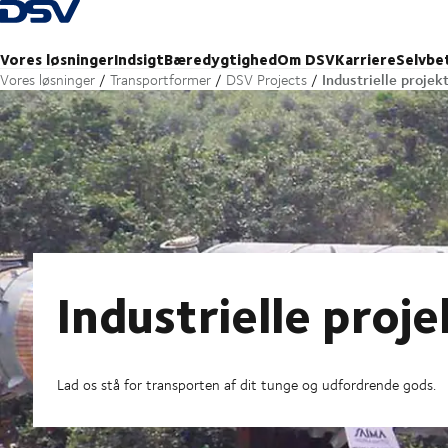
Tilbage til forsiden
Vores løsninger
Indsigt
Bæredygtighed
Om DSV
Karriere
Selvbe
Industrielle projek
Vores løsninger
Transportformer
DSV Projects
Industrielle proj
Lad os stå for transporten af dit tunge og udfordrende gods.