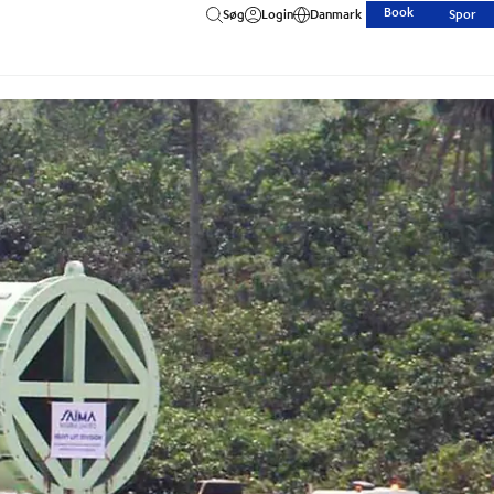
Book
Søg
Login
Danmark
Spor