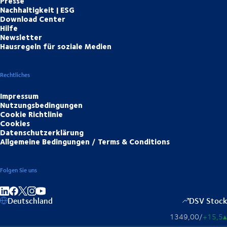
Presse
Nachhaltigkeit | ESG
Download Center
Hilfe
Newsletter
Hausregeln für soziale Medien
Rechtliches
Impressum
Nutzungsbedingungen
Cookie Richtlinie
Cookies
Datenschutzerklärung
Allgemeine Bedingungen / Terms & Conditions
Folgen Sie uns
Auf LinkedIn teilen
Auf Facebook teilen
Auf Instagram teilen
Auf YouTube teilen
Deutschland
DSV Stock
1349,00
/
+15,5
▴