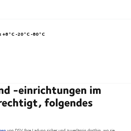
s +8°C -20°C
-80°C
nd -einrichtungen im
echtigt, folgendes
gen
von DSV Ihre Ladung sicher und zuverlässig dorthin, wo sie