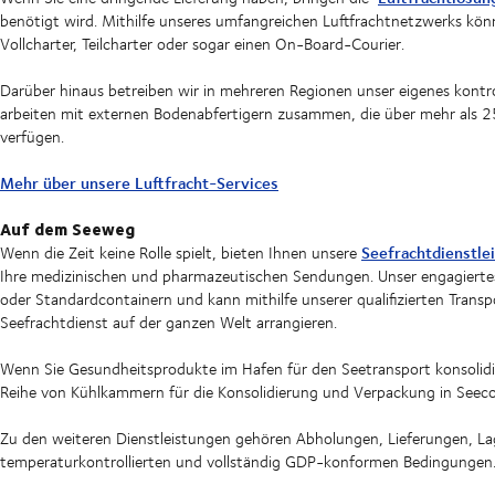
benötigt wird. Mithilfe unseres umfangreichen Luftfrachtnetzwerks könn
Vollcharter, Teilcharter oder sogar einen On-Board-Courier.
Darüber hinaus betreiben wir in mehreren Regionen unser eigenes kont
arbeiten mit externen Bodenabfertigern zusammen, die über mehr als 
verfügen.
Mehr über unsere Luftfracht-Services
Auf dem Seeweg
Seefrachtdienstle
Wenn die Zeit keine Rolle spielt, bieten Ihnen unsere
Ihre medizinischen und pharmazeutischen Sendungen. Unser engagiert
oder Standardcontainern und kann mithilfe unserer qualifizierten Transp
Seefrachtdienst auf der ganzen Welt arrangieren.
Wenn Sie Gesundheitsprodukte im Hafen für den Seetransport konsolidi
Reihe von Kühlkammern für die Konsolidierung und Verpackung in Seec
Zu den weiteren Dienstleistungen gehören Abholungen, Lieferungen, Lag
temperaturkontrollierten und vollständig GDP-konformen Bedingungen