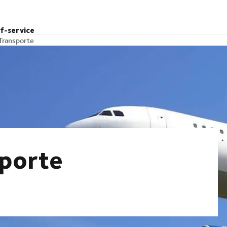
lf-service
Transporte
sporte