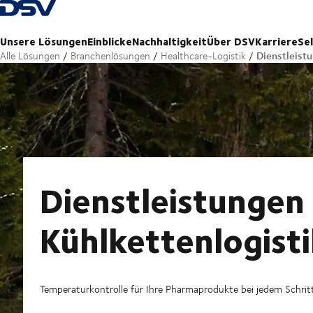
Zurück zur Startseite
Unsere Lösungen
Einblicke
Nachhaltigkeit
Über DSV
Karriere
Se
Dienstleistu
Alle Lösungen
Branchenlösungen
Healthcare-Logistik
Dienstleistungen 
Kühlkettenlogisti
Temperaturkontrolle für Ihre Pharmaprodukte bei jedem Schrit