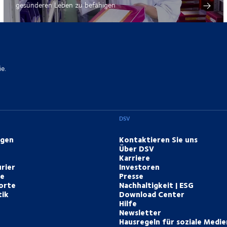
gesünderen Leben zu befähigen
e.
DSV
ngen
Kontaktieren Sie uns
Über DSV
Karriere
rier
Investoren
te
Presse
orte
Nachhaltigkeit | ESG
tik
Download Center
Hilfe
Newsletter
Hausregeln für soziale Medie