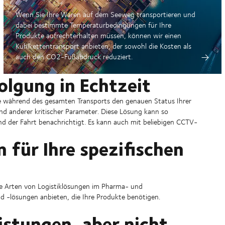
Wenn Sie Ihre Waren auf dem Seeweg transportieren und
dabei bestimmte Temperaturbedingungen für Ihre
Produkte aufrechterhalten müssen, können wir einen
Kühlkettentransport anbieten, der sowohl die Kosten als
auch den CO2-Fußabdruck reduziert.
lgung in Echtzeit
 während des gesamten Transports den genauen Status Ihrer
und anderer kritischer Parameter. Diese Lösung kann so
d der Fahrt benachrichtigt. Es kann auch mit beliebigen CCTV-
 für Ihre spezifischen
lle Arten von Logistiklösungen im Pharma- und
d -lösungen anbieten, die Ihre Produkte benötigen.
istungen, aber nicht