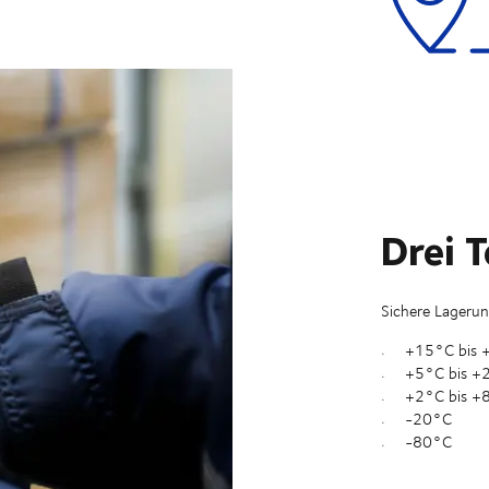
Drei 
Sichere Lagerun
+15°C bis 
+5°C bis +
+2°C bis +
-20°C
-80°C