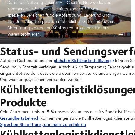
Durch die Nutzung unseres Air-Charter-Netzwerks und
kommerzieller Fluggesellschaften können Sie von
speziellen Bereichen für die Abfertigung, Lagerung und
den Umschlag temperaturempfindlicher Güter mit kurzen
Abfertigungszeiten und Kühlkettenfunktionen für Ihre
Waren profitieren.
Status- und Sendungsverfo
globalen Sichtbarkeitslösung
Auf dem Dashboard unserer
können Sie
Sendung in Echtzeit verfolgen, einschließlich Temperatur, Feuchtigkeit 
eingerichtet werden, dass sie Sie über Temperaturveränderungen währen
Überwachungssystemen verbunden werden.
Kühlkettenlogistiklösungen
Produkte
Cold Chain macht bis zu 5 % unseres Volumens aus. Als Spezialist für a
Gesundheitsbereich
können wir genau die Kühlkettenlogistikdienste un
Sprechen Sie mit uns, um mehr zu erfahren
Kühlkettenlogistikdienstle