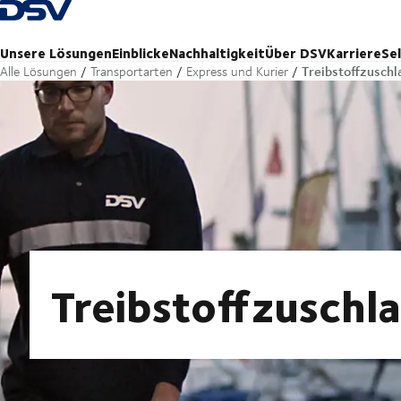
Zurück zur Startseite
Unsere Lösungen
Einblicke
Nachhaltigkeit
Über DSV
Karriere
Se
Treibstoffzuschl
Alle Lösungen
Transportarten
Express und Kurier
Treibstoffzuschl