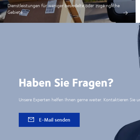
Dienstleistungen für weniger besiedelte oder zugä
ngliche
Gebiete
Haben Sie Fragen?
Unsere Experten helfen Ihnen gerne weiter. Kontaktieren Sie u
E-Mail senden