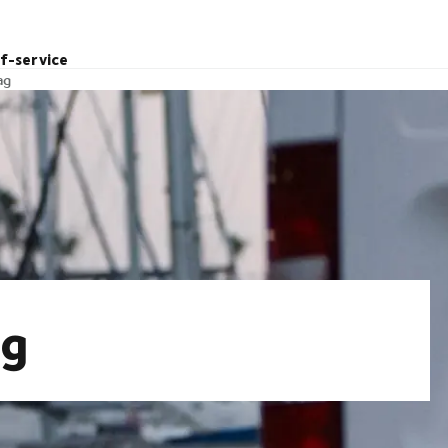
lf-service
ag
ag