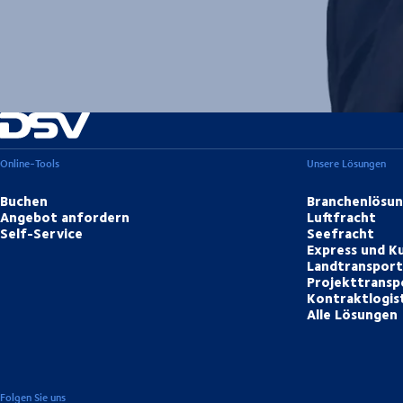
Online-Tools
Unsere Lösungen
Buchen
Branchenlösu
Angebot anfordern
Luftfracht
Self-Service
Seefracht
Express und Ku
Landtranspor
Projekttransp
Kontraktlogis
Alle Lösungen
Folgen Sie uns