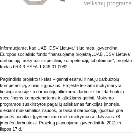
Informuojame, kad UAB „DSV Lietuva“ šiuo metu įgyvendina
Europos socialinio fondo finansuojamą projektą „UAB „DSV Lietuva“
darbuotojų mokymai ir specifinių kompetencijų tobulinimas“, projekto
kodas 09.4.3-ESFA-T-846-01-0082.
Pagrindinis projekto tikslas – gerinti esamų ir naujų darbuotojų
kompetenciją, žinias ir įgūdžius. Projekte teikiami mokymai yra
tiesiogiai susiję su darbuotojų atliekamu darbu ir skirti darbuotojų
specifinėms kompetencijoms ir įgūdžiams gerinti. Mokymo
programos suskirstytos pagal jų atliekamas funkcijas įmonėje,
siekiant maksimalios naudos, pritaikant darbuotojų įgūdžius prie
įmonės poreikių. Įgyvendinimo metu mokymuose dalyvaus 78
įmonės darbuotojai. Projektą planuojama įgyvendinti iki 2021 m.
liepos 17 d.