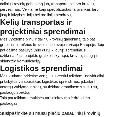
dalinių krovinių gabenimą jūrų transportu bei oro krovinių
pervežimus. Veikiame kaip specializuotas tarpininkas tarp
jūsų ir laivybos linijų bei oro linijų bendrovių.
Kelių transportas ir
projektiniai sprendimai
Mes vykdome pilnų ir dalinių krovinių gabenimą, taip pat
grupinius ir mišrius krovinius Lietuvoje ir visoje Europoje. Taip
pat galime pasiūlyti „nuo durų iki durų“ sprendimus,
užtikrinančius projekto grafiko laikymąsi, krovinių saugą ir
sklandžią komunikaciją.
Logistikos sprendimai
Mes kuriame pridėtinę vertę jūsų verslui teikdami individualiai
pritaikytus visapusiškus logistikos sprendimus, įskaitant
atsargų valdymą ir platų, su tiekimo grandinėmis susijusių,
paslaugų spektrą.
Taip pat teikiame muitinės tarpininkavimo ir draudimo
paslaugas.
Susipažinkite su mūsų plačiu pasaulinių krovinių