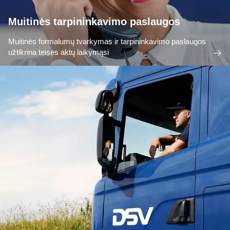
Muitinės tarpininkavimo paslaugos
Muitinės formalumų tvarkymas ir tarpininkavimo paslaugos
užtikrina teisės aktų laikymąsi