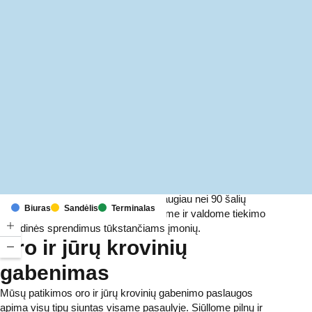
MapLibre
(C) OpenStreetMap
Turėdami atstovybes ir terminalus daugiau nei 90 šalių
Biuras
Sandėlis
Terminalas
šešiuose žemynuose, kasdien teikiame ir valdome tiekimo
grandinės sprendimus tūkstančiams įmonių.
Oro ir jūrų krovinių
gabenimas
Mūsų patikimos oro ir jūrų krovinių gabenimo paslaugos
apima visų tipų siuntas visame pasaulyje. Siūllome pilnų ir