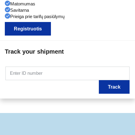
Matomumas
Savitarna
Prieiga prie tarifų pasiūlymų
Registruotis
Track your shipment
Enter ID number
Track