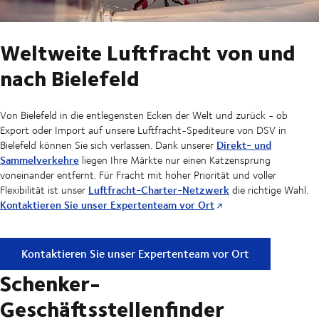
Weltweite Luftfracht von und
nach Bielefeld
Von Bielefeld in die entlegensten Ecken der Welt und zurück - ob
Export oder Import auf unsere Luftfracht-Spediteure von DSV in
Direkt- und
Bielefeld können Sie sich verlassen. Dank unserer
Sammelverkehre
liegen Ihre Märkte nur einen Katzensprung
voneinander entfernt. Für Fracht mit hoher Priorität und voller
Luftfracht-Charter-Netzwerk
Flexibilität ist unser
die richtige Wahl.
Kontaktieren Sie unser Expertenteam vor Ort
Weltweite Luftfracht von und nach Bielefeld
Kontaktieren Sie unser Expertenteam vor Ort
Schenker-
Geschäftsstellenfinder