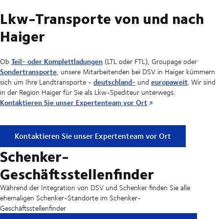
Lkw-Transporte von und nach
Haiger
Teil- oder Komplettladungen
Ob
(LTL oder FTL), Groupage oder
Sondertransporte
, unsere Mitarbeitenden bei DSV in Haiger kümmern
deutschland-
europaweit
sich um Ihre Landtransporte -
und
. Wir sind
in der Region Haiger für Sie als Lkw-Spediteur unterwegs.
Kontaktieren Sie unser Expertenteam vor Ort
Lkw-Transporte von und nach Haiger
Kontaktieren Sie unser Expertenteam vor Ort
Schenker-
Geschäftsstellenfinder
Während der Integration von DSV und Schenker finden Sie alle
ehemaligen Schenker-Standorte im Schenker-
Geschäftsstellenfinder