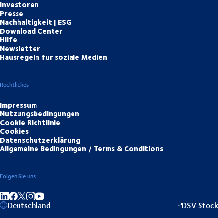
Investoren
Presse
Nachhaltigkeit | ESG
Download Center
Hilfe
Newsletter
Hausregeln für soziale Medien
Rechtliches
Impressum
Nutzungsbedingungen
Cookie Richtlinie
Cookies
Datenschutzerklärung
Allgemeine Bedingungen / Terms & Conditions
Folgen Sie uns
Auf LinkedIn teilen
Auf Facebook teilen
Auf Instagram teilen
Auf YouTube teilen
Deutschland
DSV Stock