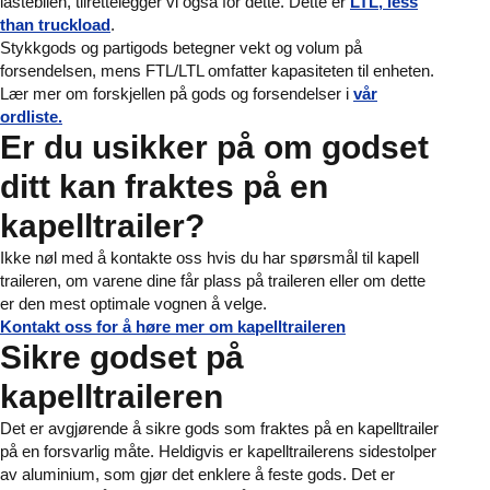
lastebilen, tilrettelegger vi også for dette. Dette er
LTL, less
than truckload
.
Stykkgods og partigods betegner vekt og volum på
forsendelsen, mens FTL/LTL omfatter kapasiteten til enheten.
Lær mer om forskjellen på gods og forsendelser i
vår
ordliste.
Er du usikker på om godset
ditt kan fraktes på en
kapelltrailer?
Ikke nøl med å kontakte oss hvis du har spørsmål til kapell
traileren, om varene dine får plass på traileren eller om dette
er den mest optimale vognen å velge.
Kontakt oss for å høre mer om kapelltraileren
Sikre godset på
kapelltraileren
Det er avgjørende å sikre gods som fraktes på en kapelltrailer
på en forsvarlig måte. Heldigvis er kapelltrailerens sidestolper
av aluminium, som gjør det enklere å feste gods. Det er