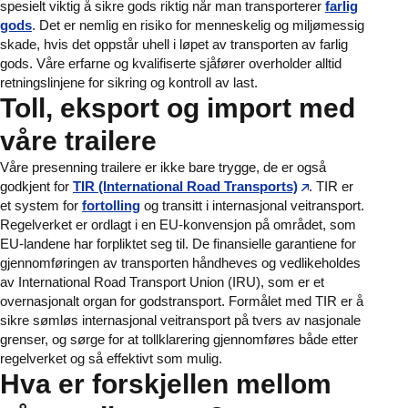
spesielt viktig å sikre gods riktig når man transporterer
farlig
gods
. Det er nemlig en risiko for menneskelig og miljømessig
skade, hvis det oppstår uhell i løpet av transporten av farlig
gods. Våre erfarne og kvalifiserte sjåfører overholder alltid
retningslinjene for sikring og kontroll av last.
Toll, eksport og import med
våre trailere
Våre presenning trailere er ikke bare trygge, de er også
godkjent for
TIR (International Road Transports)
. TIR er
et system for
fortolling
og transitt i internasjonal veitransport.
Regelverket er ordlagt i en EU-konvensjon på området, som
EU-landene har forpliktet seg til. De finansielle garantiene for
gjennomføringen av transporten håndheves og vedlikeholdes
av International Road Transport Union (IRU), som er et
overnasjonalt organ for godstransport. Formålet med TIR er å
sikre sømløs internasjonal veitransport på tvers av nasjonale
grenser, og sørge for at tollklarering gjennomføres både etter
regelverket og så effektivt som mulig.
Hva er forskjellen mellom