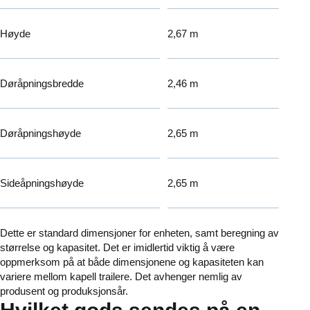
Høyde
2,67 m
Døråpningsbredde
2,46 m
Døråpningshøyde
2,65 m
Sideåpningshøyde
2,65 m
Dette er standard dimensjoner for enheten, samt beregning av
størrelse og kapasitet. Det er imidlertid viktig å være
oppmerksom på at både dimensjonene og kapasiteten kan
variere mellom kapell trailere. Det avhenger nemlig av
produsent og produksjonsår.