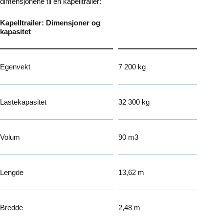
dimensjonene til en kapelltrailer:
Kapelltrailer: Dimensjoner og
kapasitet
Egenvekt
7 200 kg
Lastekapasitet
32 300 kg
Volum
90 m3
Lengde
13,62 m
Bredde
2,48 m