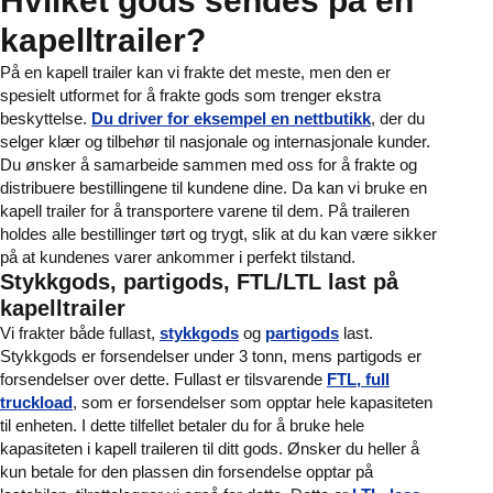
Hvilket gods sendes på en
kapelltrailer?
På en kapell trailer kan vi frakte det meste, men den er
spesielt utformet for å frakte gods som trenger ekstra
beskyttelse.
Du driver for eksempel en nettbutikk
, der du
selger klær og tilbehør til nasjonale og internasjonale kunder.
Du ønsker å samarbeide sammen med oss for å frakte og
distribuere bestillingene til kundene dine. Da kan vi bruke en
kapell trailer for å transportere varene til dem. På traileren
holdes alle bestillinger tørt og trygt, slik at du kan være sikker
på at kundenes varer ankommer i perfekt tilstand.
Stykkgods, partigods, FTL/LTL last på
kapelltrailer
Vi frakter både fullast,
stykkgods
og
partigods
last.
Stykkgods er forsendelser under 3 tonn, mens partigods er
forsendelser over dette. Fullast er tilsvarende
FTL, full
truckload
, som er forsendelser som opptar hele kapasiteten
til enheten. I dette tilfellet betaler du for å bruke hele
kapasiteten i kapell traileren til ditt gods. Ønsker du heller å
kun betale for den plassen din forsendelse opptar på