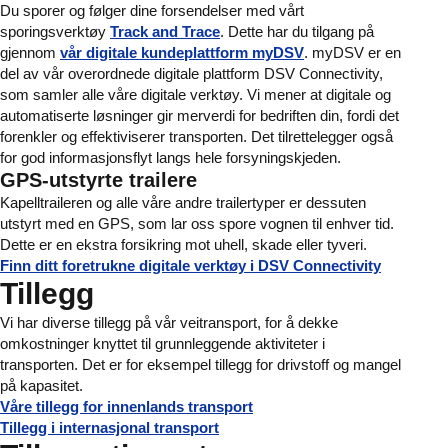
Du sporer og følger dine forsendelser med vårt
sporingsverktøy
Track and Trace
. Dette har du tilgang på
gjennom
vår digitale kundeplattform myDSV
. myDSV er en
del av vår overordnede digitale plattform DSV Connectivity,
som samler alle våre digitale verktøy. Vi mener at digitale og
automatiserte løsninger gir merverdi for bedriften din, fordi det
forenkler og effektiviserer transporten. Det tilrettelegger også
for god informasjonsflyt langs hele forsyningskjeden.
GPS-utstyrte trailere
Kapelltraileren og alle våre andre trailertyper er dessuten
utstyrt med en GPS, som lar oss spore vognen til enhver tid.
Dette er en ekstra forsikring mot uhell, skade eller tyveri.
Finn ditt foretrukne digitale verktøy i DSV Connectivity
Tillegg
Vi har diverse tillegg på vår veitransport, for å dekke
omkostninger knyttet til grunnleggende aktiviteter i
transporten. Det er for eksempel tillegg for drivstoff og mangel
på kapasitet.
Våre tillegg for innenlands transport
Tillegg i internasjonal transport