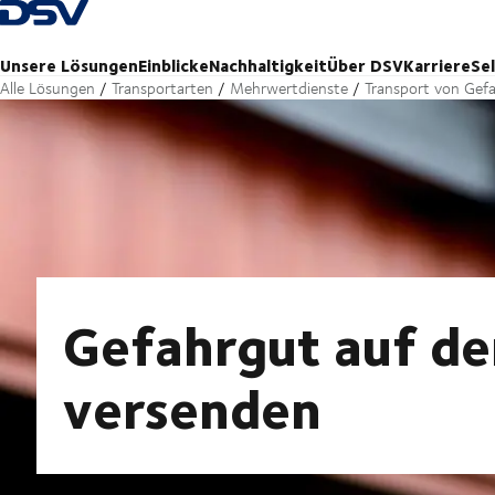
Zurück zur Startseite
Unsere Lösungen
Einblicke
Nachhaltigkeit
Über DSV
Karriere
Se
Alle Lösungen
Transportarten
Mehrwertdienste
Transport von Gef
Gefahrgut auf d
versenden