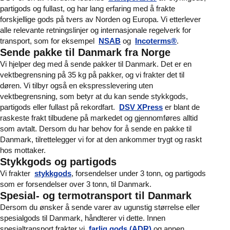
partigods og fullast, og har lang erfaring med å frakte
forskjellige gods på tvers av Norden og Europa. Vi etterlever
alle relevante retningslinjer og internasjonale regelverk for
transport, som for eksempel
NSAB
og
Incoterms®
.
Sende pakke til Danmark fra Norge
Vi hjelper deg med å sende pakker til Danmark. Det er en
vektbegrensning på 35 kg på pakker, og vi frakter det til
døren. Vi tilbyr også en ekspresslevering uten
vektbegrensning, som betyr at du kan sende stykkgods,
partigods eller fullast på rekordfart.
DSV XPress
er blant de
raskeste frakt tilbudene på markedet og gjennomføres alltid
som avtalt. Dersom du har behov for å sende en pakke til
Danmark, tilrettelegger vi for at den ankommer trygt og raskt
hos mottaker.
Stykkgods og partigods
Vi frakter
stykkgods
, forsendelser under 3 tonn, og partigods
som er forsendelser over 3 tonn, til Danmark.
Spesial- og termotransport til Danmark
Dersom du ønsker å sende varer av ugunstig størrelse eller
spesialgods til Danmark, håndterer vi dette. Innen
spesialtransport frakter vi
farlig gods (ADR)
og annen