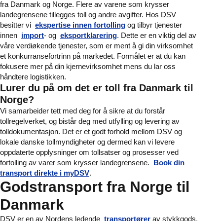
fra Danmark og Norge. Flere av varene som krysser
landegrensene tillegges toll og andre avgifter. Hos DSV
besitter vi
ekspertise innen fortolling
og tilbyr tjenester
innen
import
- og
eksportklarering
. Dette er en viktig del av
våre verdiøkende tjenester, som er ment å gi din virksomhet
et konkurransefortrinn på markedet. Formålet er at du kan
fokusere mer på din kjernevirksomhet mens du lar oss
håndtere logistikken.
Lurer du på om det er toll fra Danmark til
Norge?
Vi samarbeider tett med deg for å sikre at du forstår
tollregelverket, og bistår deg med utfylling og levering av
tolldokumentasjon. Det er et godt forhold mellom DSV og
lokale danske tollmyndigheter og dermed kan vi levere
oppdaterte opplysninger om tollsatser og prosesser ved
fortolling av varer som krysser landegrensene.
Book din
transport direkte i myDSV
.
Godstransport fra Norge til
Danmark
DSV er en av Nordens ledende
transportører
av stykkgods,