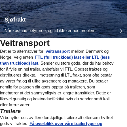
Sjøfrakt
Når kostnad betyr noe, og tid ikke er noe problem
Veitransport
Det er to alternativer for
veitransport
mellom Danmark og
Norge. Velg enten
FTL (full truckload) last eller LTL (less
than truckload) last
. Sender du store gods, der du har behov
for å fylle en hel trailer, anbefaler vi FTL. Godset fraktes og
distribueres direkte, i motsetning til LTL frakt, som ofte består
av varer fra og til ulike avsendere og mottakere. Du betaler
nemlig for plassen ditt gods opptar på traileren, som
innebærer at det sannsynligvis er lengre transittider. Dette er
likevel gunstig og kostnadseffektivt hvis du sender små kolli
eller færre varer.
Trailere
Vi benytter oss av flere forskjellige trailere alt ettersom hvilket
gods vi frakter.
Få overblikk over våre trailertyper og