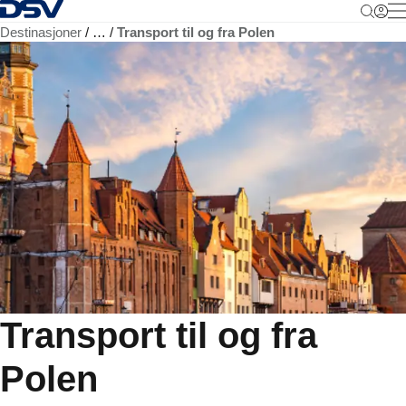
Tilbake til hjemmesiden
M
Destinasjoner
…
Transport til og fra Polen
Transport til og fra
Polen