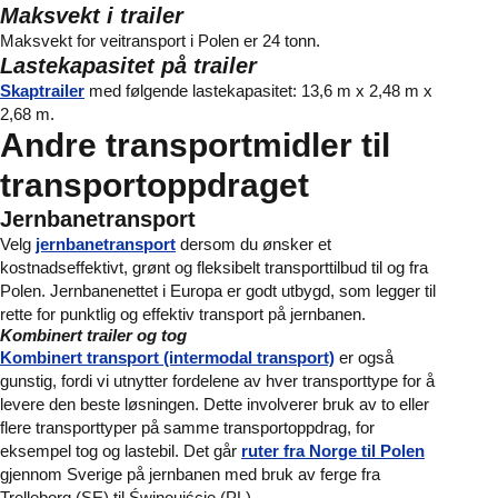
Maksvekt i trailer
Maksvekt for veitransport i Polen er 24 tonn.
Lastekapasitet på trailer
Skaptrailer
med følgende lastekapasitet: 13,6 m x 2,48 m x
2,68 m.
Andre transportmidler til
transportoppdraget
Jernbanetransport
Velg
jernbanetransport
dersom du ønsker et
kostnadseffektivt, grønt og fleksibelt transporttilbud til og fra
Polen. Jernbanenettet i Europa er godt utbygd, som legger til
rette for punktlig og effektiv transport på jernbanen.
Kombinert trailer og tog
Kombinert transport (intermodal transport)
er også
gunstig, fordi vi utnytter fordelene av hver transporttype for å
levere den beste løsningen. Dette involverer bruk av to eller
flere transporttyper på samme transportoppdrag, for
eksempel tog og lastebil. Det går
ruter fra Norge til Polen
gjennom Sverige på jernbanen med bruk av ferge fra
Trelleborg (SE) til Świnoujście (PL).