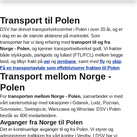
Transport til Polen
DSV har drevet transportvirksomhet i Polen i over 20 år, og er
i dag en av de største aktørene på markedet. Som
transportør har vi lang erfaring med
transport til og fra
Norge - Polen
, og kjenner transportnettverket godt. Vi frakter
både stykkgods, partigods og fullast (FTL/FCL) mellom begge
land, og tilbyr frakt på
vei
og
jernbane
, samt med
fly
og
skip
.
Få en transportavtale som effektiviserer frakten til Polen
Transport mellom Norge -
Polen
For
transporten mellom Norge - Polen
, samarbeider vi med
vårt søsterselskap med lokasjoner i Gdansk, Lodz, Poznan,
Sosnowiec, Swinojscie, Warszawa og Wroclaw. DSV i Polen
består av 800 medarbeidere.
Avganger fra Norge til Polen
Det er kontinuerlige avganger til og fra Polen. Vi styrer og
administrerer trafikken fra vårt kontor i Vestby. I DSV har vi