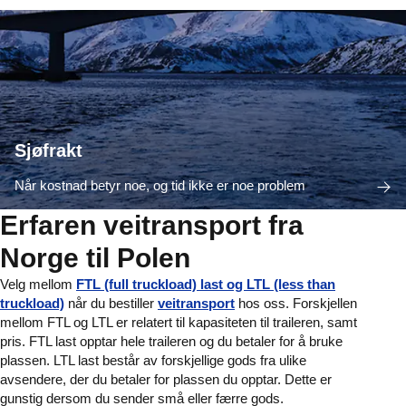
Sjøfrakt
Når kostnad betyr noe, og tid ikke er noe problem
Erfaren veitransport fra
Norge til Polen
Velg mellom
FTL (full truckload) last og LTL (less than
truckload)
når du bestiller
veitransport
hos oss. Forskjellen
mellom FTL og LTL er relatert til kapasiteten til traileren, samt
pris. FTL last opptar hele traileren og du betaler for å bruke
plassen. LTL last består av forskjellige gods fra ulike
avsendere, der du betaler for plassen du opptar. Dette er
gunstig dersom du sender små eller færre gods.