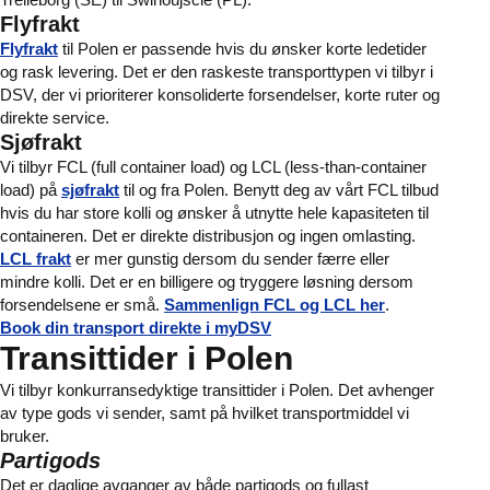
Flyfrakt
Flyfrakt
til Polen er passende hvis du ønsker korte ledetider
og rask levering. Det er den raskeste transporttypen vi tilbyr i
DSV, der vi prioriterer konsoliderte forsendelser, korte ruter og
direkte service.
Sjøfrakt
Vi tilbyr FCL (full container load) og LCL (less-than-container
load) på
sjøfrakt
til og fra Polen. Benytt deg av vårt FCL tilbud
hvis du har store kolli og ønsker å utnytte hele kapasiteten til
containeren. Det er direkte distribusjon og ingen omlasting.
LCL frakt
er mer gunstig dersom du sender færre eller
mindre kolli. Det er en billigere og tryggere løsning dersom
forsendelsene er små.
Sammenlign FCL og LCL her
.
Book din transport direkte i myDSV
Transittider i Polen
Vi tilbyr konkurransedyktige transittider i Polen. Det avhenger
av type gods vi sender, samt på hvilket transportmiddel vi
bruker.
Partigods
Det er daglige avganger av både partigods og fullast