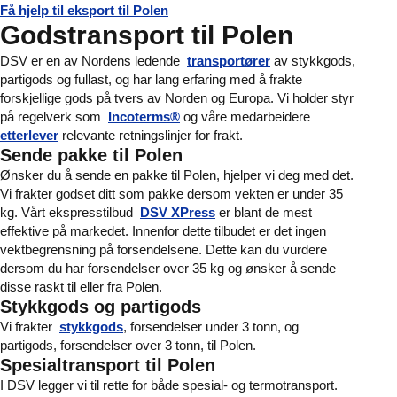
Få hjelp til eksport til Polen
Godstransport til Polen
DSV er en av Nordens ledende
transportører
av stykkgods,
partigods og fullast, og har lang erfaring med å frakte
forskjellige gods på tvers av Norden og Europa. Vi holder styr
på regelverk som
Incoterms®
og våre medarbeidere
etterlever
relevante retningslinjer for frakt.
Sende pakke til Polen
Ønsker du å sende en pakke til Polen, hjelper vi deg med det.
Vi frakter godset ditt som pakke dersom vekten er under 35
kg. Vårt ekspresstilbud
DSV XPress
er blant de mest
effektive på markedet. Innenfor dette tilbudet er det ingen
vektbegrensning på forsendelsene. Dette kan du vurdere
dersom du har forsendelser over 35 kg og ønsker å sende
disse raskt til eller fra Polen.
Stykkgods og partigods
Vi frakter
stykkgods
, forsendelser under 3 tonn, og
partigods, forsendelser over 3 tonn, til Polen.
Spesialtransport til Polen
I DSV legger vi til rette for både spesial- og termotransport.